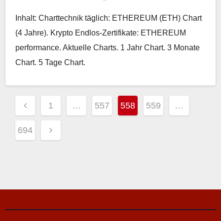
Inhalt: Charttechnik täglich: ETHEREUM (ETH) Chart
(4 Jahre). Krypto Endlos-Zertifikate: ETHEREUM
performance. Aktuelle Charts. 1 Jahr Chart. 3 Monate
Chart. 5 Tage Chart.
Seitennummerierung
1
…
557
558
559
…
der
694
Beiträge