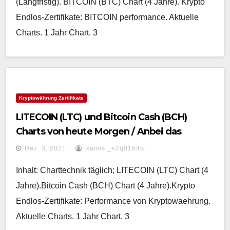
(Langfristig). BITCOIN (BTC) Chart (4 Jahre). Krypto
Endlos-Zertifikate: BITCOIN performance. Aktuelle
Charts. 1 Jahr Chart. 3
Kryptowährung Zertifikate
LITECOIN (LTC) und Bitcoin Cash (BCH)
Charts von heute Morgen / Anbei das
gemeinsame Zertifikat „Performance von
Dez. 3, 2021
kamisi_e2q0184w
Kryptowaehrung“
Inhalt: Charttechnik täglich; LITECOIN (LTC) Chart (4
Jahre).Bitcoin Cash (BCH) Chart (4 Jahre).Krypto
Endlos-Zertifikate: Performance von Kryptowaehrung.
Aktuelle Charts. 1 Jahr Chart. 3