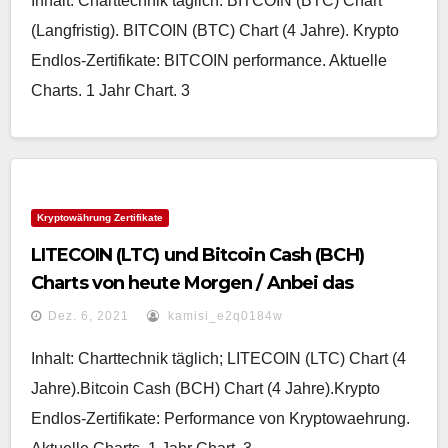
Inhalt: Charttechnik täglich: BITCOIN (BTC) Chart
(Langfristig). BITCOIN (BTC) Chart (4 Jahre). Krypto
Endlos-Zertifikate: BITCOIN performance. Aktuelle
Charts. 1 Jahr Chart. 3
Kryptowährung Zertifikate
LITECOIN (LTC) und Bitcoin Cash (BCH)
Charts von heute Morgen / Anbei das
gemeinsame Zertifikat „Performance von
Dez. 6, 2021
kamisi_e2q0184w
Kryptowaehrung“
Inhalt: Charttechnik täglich; LITECOIN (LTC) Chart (4
Jahre).Bitcoin Cash (BCH) Chart (4 Jahre).Krypto
Endlos-Zertifikate: Performance von Kryptowaehrung.