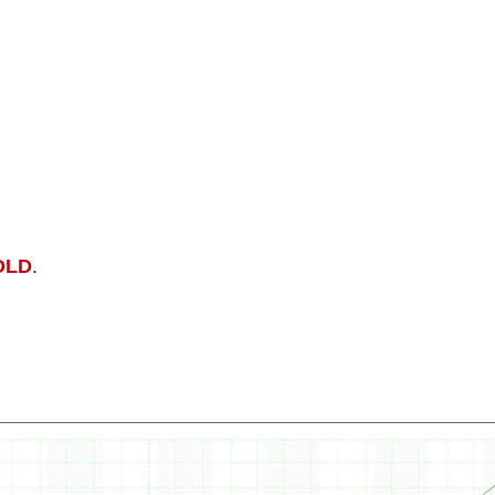
OLD
.