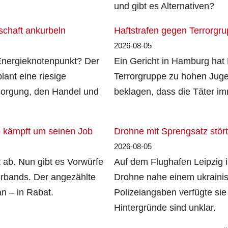
und gibt es Alternativen?
tschaft ankurbeln
Haftstrafen gegen Terrorgru
2026-08-05
 Energieknotenpunkt? Der
Ein Gericht in Hamburg hat 
lant eine riesige
Terrorgruppe zu hohen Jugend
ersorgung, den Handel und
beklagen, dass die Täter i
no kämpft um seinen Job
Drohne mit Sprengsatz stört
2026-08-05
ht ab. Nun gibt es Vorwürfe
Auf dem Flughafen Leipzig i
erbands. Der angezählte
Drohne nahe einem ukraini
an – in Rabat.
Polizeiangaben verfügte sie
Hintergründe sind unklar.