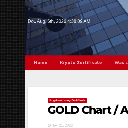
Skip
to
content
Do.. Aug. 6th, 2026
4:38:10 AM
Home
Krypto Zertifikate
Was s
Kryptowährung Zertifikate
GOLD Chart / A
Nov. 21, 2022