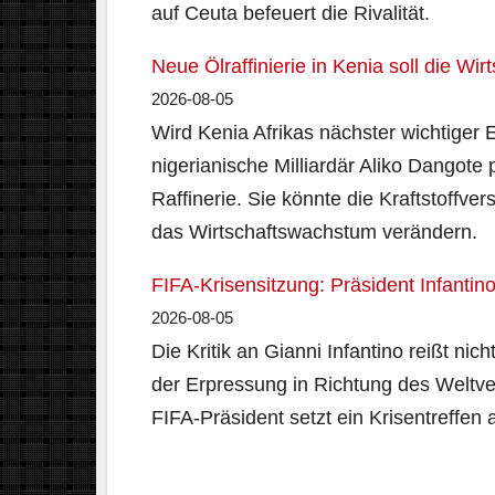
auf Ceuta befeuert die Rivalität.
Neue Ölraffinierie in Kenia soll die Wir
2026-08-05
Wird Kenia Afrikas nächster wichtiger
nigerianische Milliardär Aliko Dangote p
Raffinerie. Sie könnte die Kraftstoffv
das Wirtschaftswachstum verändern.
FIFA-Krisensitzung: Präsident Infanti
2026-08-05
Die Kritik an Gianni Infantino reißt nic
der Erpressung in Richtung des Weltv
FIFA-Präsident setzt ein Krisentreffen 