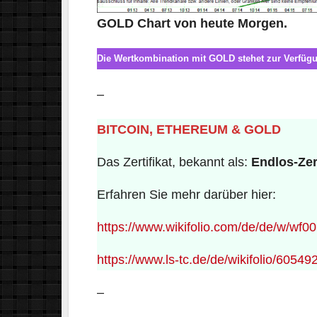
GOLD Chart von heute Morgen.
Die Wertkombination mit GOLD stehet zur Verfügu
–
BITCOIN, ETHEREUM & GOLD
Das Zertifikat, bekannt als:
Endlos-Ze
Erfahren Sie mehr darüber hier:
https://www.wikifolio.com/de/de/w/wf0
https://www.ls-tc.de/de/wikifolio/60549
–