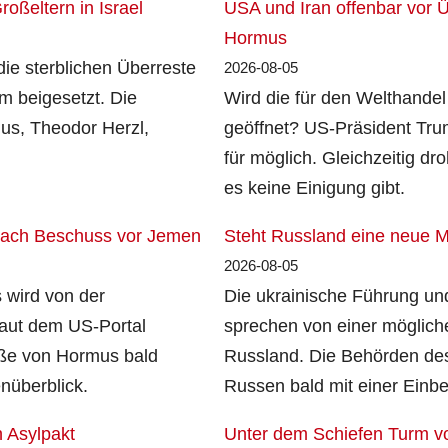
oßeltern in Israel
USA und Iran offenbar vor 
Hormus
die sterblichen Überreste
2026-08-05
m beigesetzt. Die
Wird die für den Welthande
us, Theodor Herzl,
geöffnet? US-Präsident Tr
für möglich. Gleichzeitig droh
es keine Einigung gibt.
 nach Beschuss vor Jemen
Steht Russland eine neue 
2026-08-05
 wird von der
Die ukrainische Führung u
Laut dem US-Portal
sprechen von einer möglich
raße von Hormus bald
Russland. Die Behörden des
nüberblick.
Russen bald mit einer Einb
n Asylpakt
Unter dem Schiefen Turm vo