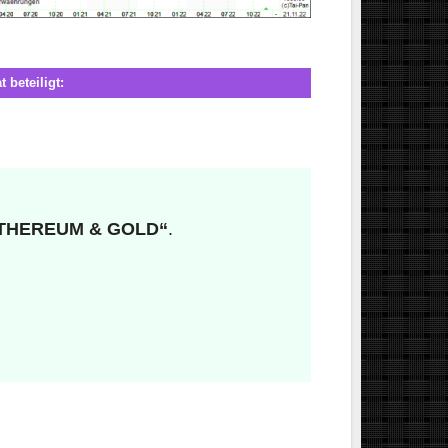
 beteiligt:
N, ETHEREUM & GOLD“
.