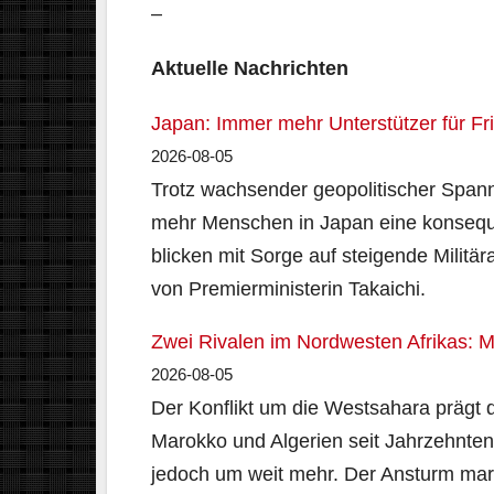
–
Aktuelle Nachrichten
Japan: Immer mehr Unterstützer für 
2026-08-05
Trotz wachsender geopolitischer Span
mehr Menschen in Japan eine konsequ
blicken mit Sorge auf steigende Milit
von Premierministerin Takaichi.
Zwei Rivalen im Nordwesten Afrikas: 
2026-08-05
Der Konflikt um die Westsahara prägt
Marokko und Algerien seit Jahrzehnten
jedoch um weit mehr. Der Ansturm mar