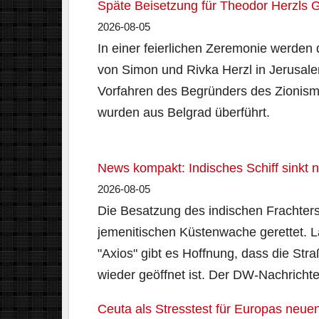
Späte Beisetzung für Theodor Herzls Gr
2026-08-05
In einer feierlichen Zeremonie werden 
von Simon und Rivka Herzl in Jerusale
Vorfahren des Begründers des Zionism
wurden aus Belgrad überführt.
News kompakt: Indisches Schiff sinkt
2026-08-05
Die Besatzung des indischen Frachters
jemenitischen Küstenwache gerettet. 
"Axios" gibt es Hoffnung, dass die St
wieder geöffnet ist. Der DW-Nachrichte
Ceuta als Stresstest für Europas neue