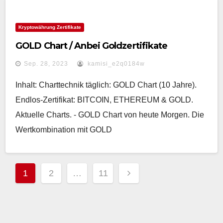
Kryptowährung Zertifikate
GOLD Chart / Anbei Goldzertifikate
Sep. 28, 2023
kamisi_e2q0184w
Inhalt: Charttechnik täglich: GOLD Chart (10 Jahre).
Endlos-Zertifikat: BITCOIN, ETHEREUM & GOLD.
Aktuelle Charts. - GOLD Chart von heute Morgen. Die
Wertkombination mit GOLD
Seitennummerierung
1
2
…
11
der
Beiträge