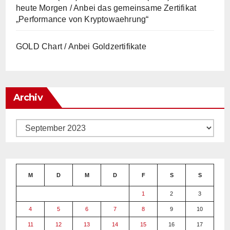
heute Morgen / Anbei das gemeinsame Zertifikat
„Performance von Kryptowaehrung“
GOLD Chart / Anbei Goldzertifikate
Archiv
Archiv
M
D
M
D
F
S
S
1
2
3
4
5
6
7
8
9
10
11
12
13
14
15
16
17