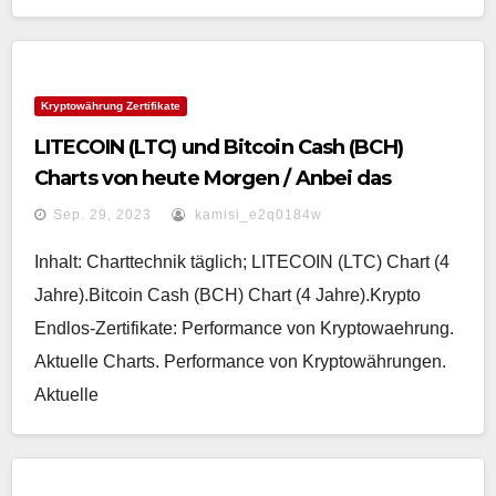
Kryptowährung Zertifikate
LITECOIN (LTC) und Bitcoin Cash (BCH)
Charts von heute Morgen / Anbei das
gemeinsame Zertifikat „Performance von
Sep. 29, 2023
kamisi_e2q0184w
Kryptowaehrung“
Inhalt: Charttechnik täglich; LITECOIN (LTC) Chart (4
Jahre).Bitcoin Cash (BCH) Chart (4 Jahre).Krypto
Endlos-Zertifikate: Performance von Kryptowaehrung.
Aktuelle Charts. Performance von Kryptowährungen.
Aktuelle