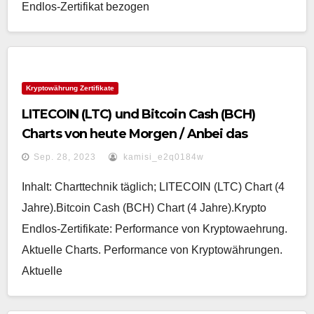
Endlos-Zertifikat bezogen
Kryptowährung Zertifikate
LITECOIN (LTC) und Bitcoin Cash (BCH)
Charts von heute Morgen / Anbei das
gemeinsame Zertifikat „Performance von
Sep. 28, 2023
kamisi_e2q0184w
Kryptowaehrung“
Inhalt: Charttechnik täglich; LITECOIN (LTC) Chart (4
Jahre).Bitcoin Cash (BCH) Chart (4 Jahre).Krypto
Endlos-Zertifikate: Performance von Kryptowaehrung.
Aktuelle Charts. Performance von Kryptowährungen.
Aktuelle