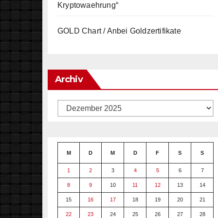
Kryptowaehrung“
GOLD Chart / Anbei Goldzertifikate
Archiv
Archiv
M
D
M
D
F
S
S
1
2
3
4
5
6
7
8
9
10
11
12
13
14
15
16
17
18
19
20
21
22
23
24
25
26
27
28