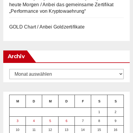
heute Morgen / Anbei das gemeinsame Zertifikat
„Performance von Kryptowaehrung“
GOLD Chart / Anbei Goldzertifikate
Archiv
Archiv
M
D
M
D
F
S
S
1
2
3
4
5
6
7
8
9
10
11
12
13
14
15
16