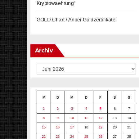
Kryptowaehrung“
GOLD Chart / Anbei Goldzertifikate
Archiv
Archiv
M
D
M
D
F
S
S
1
2
3
4
5
6
7
8
9
10
11
12
13
14
15
16
17
18
19
20
21
22
23
24
25
26
27
28